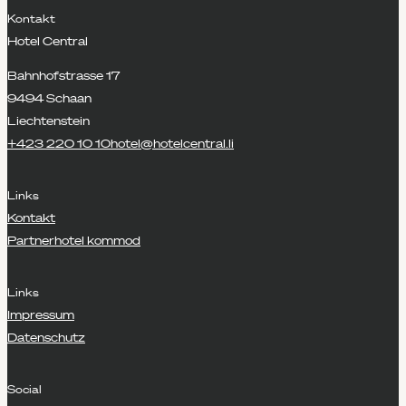
Kontakt
Hotel Central
Bahnhofstrasse 17
9494 Schaan
Liechtenstein
+423 220 10 10
hotel@hotelcentral.li
Links
Kontakt
Partnerhotel kommod
Links
Impressum
Datenschutz
Social