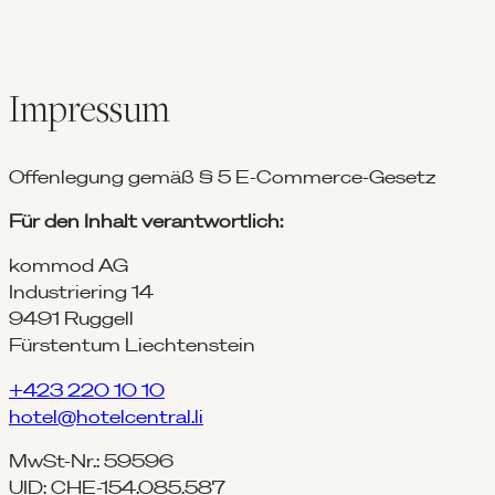
Impressum
Offenlegung gemäß § 5 E-Commerce-Gesetz
Für den Inhalt verantwortlich:
kommod AG
Industriering 14
9491 Ruggell
Fürstentum Liechtenstein
+423 220 10 10
hotel@hotelcentral.li
MwSt-Nr.: 59596
UID: CHE-154.085.587